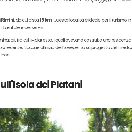
 Rimini,
da cui dista
15 km
. Questa località è ideale per il turismo 
mbientale e dei servizi.
natori, fra cui i Malatesta, i quali avevano costruito una residenza 
ne più recente. Nacque all’inizio del Novecento su progetto del medic
 Igea.
l'Isola dei Platani