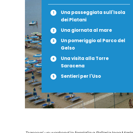
Una passeggiata sull'Isola
dei Platani
Una giornata al mare
Un pomeriggio al Parco del
Gelso
Una visita alla Torre
Saracena
Sentieri per l'Uso
Trascorri un weekend in famiglia a Bellaria Igea Marina