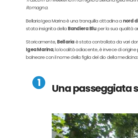
Romagna.
Bellaria Igea Marina è una tranquilla cittadina a
nord di
stata insignita della
Bandiera Blu
per la sua qualità a
Storicamente,
Bellaria
è stata controllata da vari domi
Igea Marina
, la località adiacente, è invece di origi
balneare con il nome della figlia del dio della medicina:
Una passeggiata sul