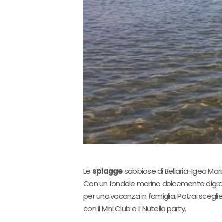
Le
spiagge
sabbiose di Bellaria-Igea Mar
Con un fondale marino dolcemente digrad
per una vacanza in famiglia. Potrai scegli
con il Mini Club e il Nutella party.