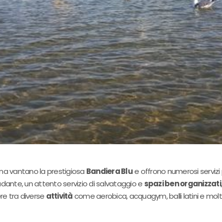
ina vantano la prestigiosa
Bandiera Blu
e offrono numerosi servizi 
ante, un attento servizio di salvataggio e
spazi ben organizzati
ere tra diverse
attività
come aerobica, acquagym, balli latini e molto a