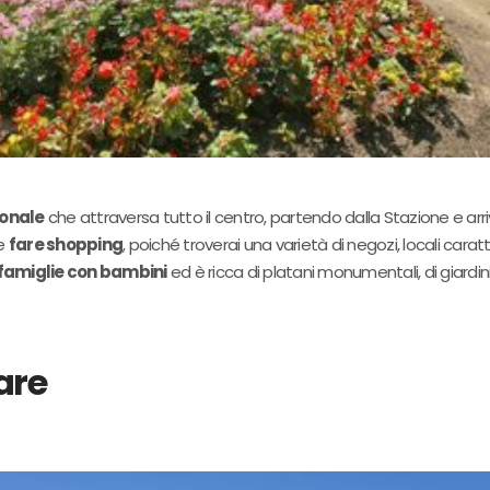
onale
che attraversa tutto il centro, partendo dalla Stazione e arr
 e
fare shopping
, poiché troverai una varietà di negozi, locali caratter
famiglie con bambini
ed è ricca di platani monumentali, di giardini
are