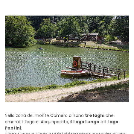
Nella zona del monte Comero ci sono
tre laghi
che
amerai: il Lago di Acquapartita, il
Lago Lungo
e il
Lago
Pontini
.