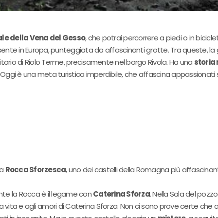
le della Vena del Gesso
, che potrai percorrere a piedi o in bicicl
 in Europa, punteggiata da affascinanti grotte. Tra queste, la g
erritorio di Riolo Terme, precisamente nel borgo Rivola. Ha una
storia
bri. Oggi è una meta turistica imperdibile, che affascina appassionati 
la
Rocca Sforzesca
, uno dei castelli della Romagna più affascinanti,
nte la Rocca è il legame con
Caterina Sforza
. Nella Sala del pozzo
lla vita e agli amori di Caterina Sforza. Non ci sono prove certe ch