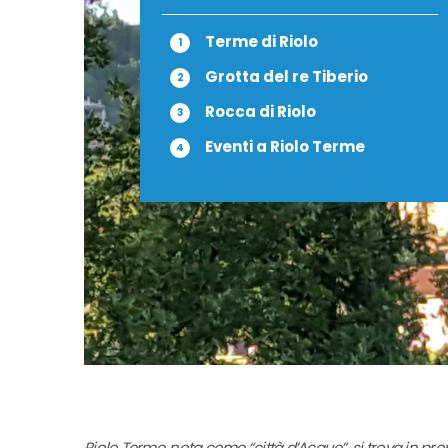
Terme di Riolo
Grotta del re Tiberio
Rocca di Riolo
Eventi a Riolo Terme
Riolo Terme, nota come “città d’Acque”, si trova in pr