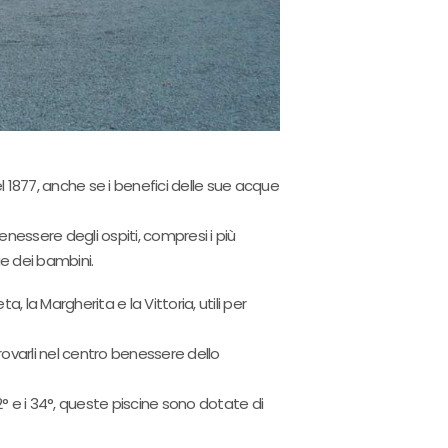
 1877, anche se i benefici delle sue acque
enessere degli ospiti, compresi i più
hie dei bambini.
reta, la Margherita e la Vittoria, utili per
provarli nel centro benessere dello
° e i 34°, queste piscine sono dotate di