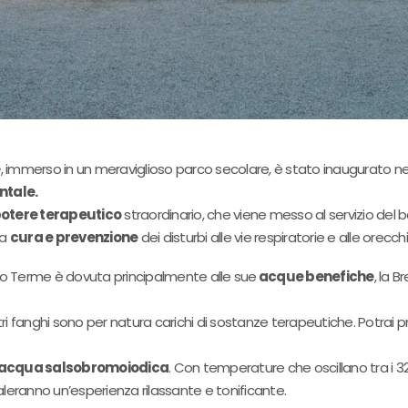
e
, immerso in un meraviglioso parco secolare, è stato inaugurato nel
ntale.
otere terapeutico
straordinario, che viene messo al servizio del b
la
cura e prevenzione
dei disturbi alle vie respiratorie e alle orecc
olo Terme è dovuta principalmente alle sue
acque benefiche
, la B
altri fanghi sono per natura carichi di sostanze terapeutiche. Potrai 
i acqua salsobromoiodica
. Con temperature che oscillano tra i 32
galeranno un’esperienza rilassante e tonificante.