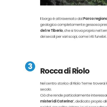
Il borgo è attraversato dal
Parco regiona
geologica completamente gessosa presente
del re Tiberio
, che si trova proprio nel t
dei secoli per vari scopi, come i riti fune
Rocca di Riolo
Nel centro storico di Riolo Terme troverai 
secolo.
Ciò che rende particolarmente interessa
misteri di Caterina
”, dedicato proprio a