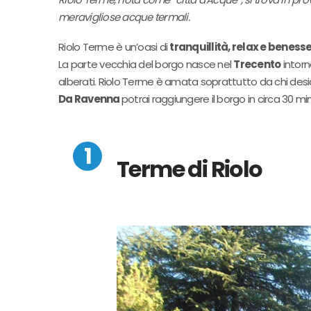
meravigliose acque termali.
Riolo Terme è un’oasi di
tranquillità, relax e beness
La parte vecchia del borgo nasce nel
Trecento
intorn
alberati. Riolo Terme è amata soprattutto da chi desid
Da Ravenna
potrai raggiungere il borgo in circa 30 min
Terme di Riolo