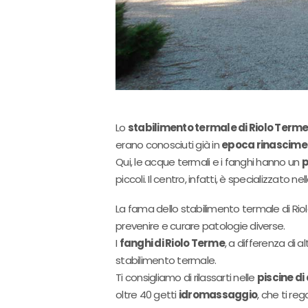
Lo
stabilimento termale di Riolo Term
erano conosciuti già in
epoca rinascime
Qui, le acque termali e i fanghi hanno un
p
piccoli. Il centro, infatti, è specializzato nel
La fama dello stabilimento termale di Ri
prevenire e curare patologie diverse.
I
fanghi di Riolo Terme
, a differenza di 
stabilimento termale.
Ti consigliamo di rilassarti nelle
piscine d
oltre 40 getti
idromassaggio
, che ti re