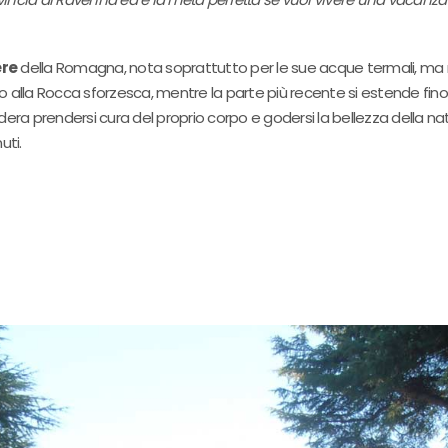
ere
della Romagna, nota soprattutto per le sue acque termali, ma ri
o alla Rocca sforzesca, mentre la parte più recente si estende fino
era prendersi cura del proprio corpo e godersi la bellezza della nat
uti.