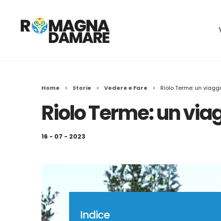
Home
>
Storie
>
Vedere e Fare
>
Riolo Terme: un viagg
Riolo Terme: un via
16 - 07 - 2023
Indice