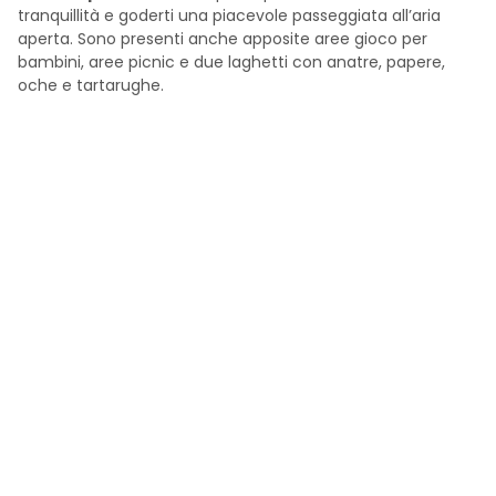
tranquillità e goderti una piacevole passeggiata all’aria
aperta. Sono presenti anche apposite aree gioco per
bambini, aree picnic e due laghetti con anatre, papere,
oche e tartarughe.
Vieni in Romagna
Chi sono
Storie
Diventa Partner
Armatori
info@romagnadamare.it