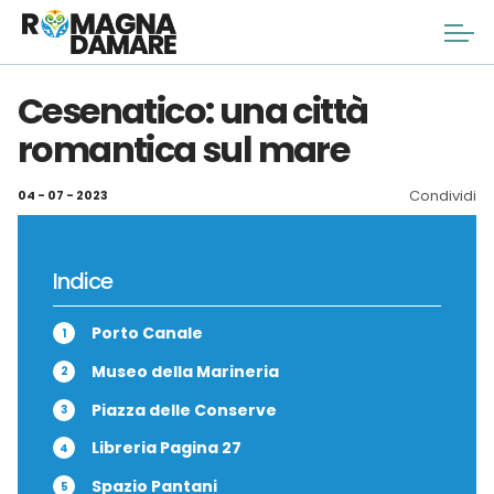
Cesenatico: una città
romantica sul mare
Condividi
04 - 07 - 2023
Indice
Porto Canale
Museo della Marineria
Piazza delle Conserve
Libreria Pagina 27
Spazio Pantani