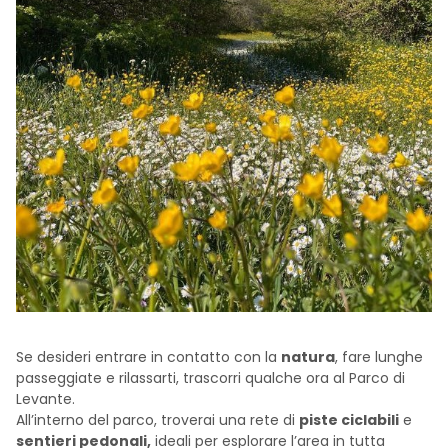
Se desideri entrare in contatto con la
natura
, fare lunghe
passeggiate e rilassarti, trascorri qualche ora al Parco di
Levante.
All’interno del parco, troverai una rete di
piste ciclabili
e
sentieri pedonali,
ideali per esplorare l’area in tutta